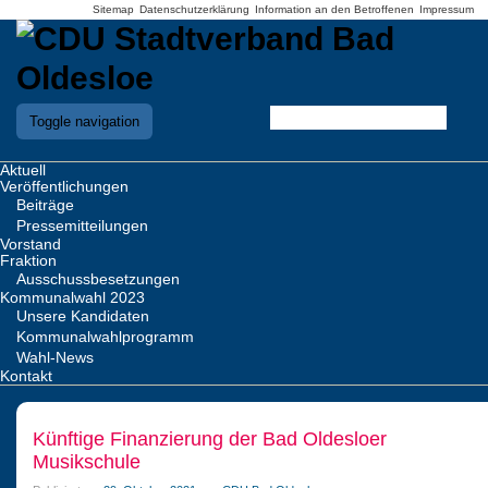
Sitemap
Datenschutzerklärung
Information an den Betroffenen
Impressum
Toggle navigation
Aktuell
Veröffentlichungen
Beiträge
Pressemitteilungen
Vorstand
Fraktion
Ausschussbesetzungen
Kommunalwahl 2023
Unsere Kandidaten
Kommunalwahlprogramm
Wahl-News
Kontakt
Künftige Finanzierung der Bad Oldesloer
Musikschule