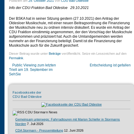
Publiziert am
29. Oktober 2021
von
CDU Bad Oldesloe
Info der CDU-Fraktion Bad Oldesloe
29.10.2021
Der BSKA hat in seiner Sitzung gestern (27.10.2021) den Antrag der
Oldesloer Musikschule, mit einer neuen Beitragsordnung die Finanzierung
der Musikschule neu zu ordnen intensiv diskutiert. Es wurde ein Antrag der
CDU Fraktion einstimmig angenommen, der den Vorschlag der Musikschule
aufgenommen und präzisiert hat. Auch die Umlandgemeinden werden
nunmehr an der Finanzierung beteiligt. Damit ist die Finanzierung der
Musikschule auch für die Zukunft gesichert.
Dieser Beitrag wurde unter
Beiträge
veröffentlicht. Setze ein Lesezeichen auf den
Permalink
.
Public Viewing zum letzten
Entscheidung ist gefallen
Triell am 19. September im
SehSie
Facebookseite der
CDU Bad Oldesloe
CDU Stormarn News
Gemeinsam unterwegs: Fahrradtouren mit Marion Schiefer in Stormarns
Norden
7. Juli 2026
CDA Stormarn - Pressemitteilung
12. Juni 2026