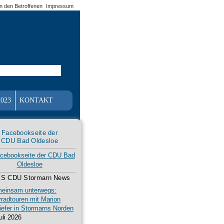
an den Betroffenen
Impressum
023
KONTAKT
Facebookseite der
CDU Bad Oldesloe
CDU Stormarn News
einsam unterwegs:
rradtouren mit Marion
iefer in Stormarns Norden
uli 2026