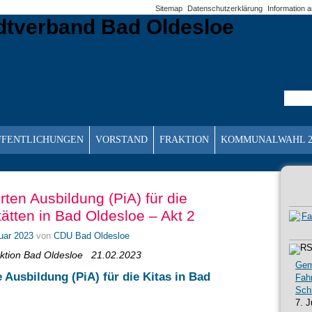
Sitemap
Datenschutzerklärung
Information 
FFENTLICHUNGEN
VORSTAND
FRAKTION
KOMMUNALWAHL 2
rten Ausbildung (PiA) für die
ätten in Bad Oldesloe – Akt 2
uar 2023
von
CDU Bad Oldesloe
ktion Bad Oldesloe
21.02.2023
Gem
e Ausbildung (PiA) für die Kitas in Bad
Fah
 2
Sch
7. J