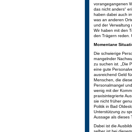
vorangegangenen Wa
das nicht anders“ er
haben dabei auch im
was an anderen Orte
und der Verwaltung 
Wir haben mit den T
den Trägern reden. 
Momentane Situati
Die schwierige Perso
mangelnder Nachwuchs
zu suchen ist. „Die P
eine gute Personalve
ausreichend Geld fü
Menschen, die diese 
Personalmangel und 
wenig mit der Kommun
praxisintegrierte Au
sie nicht früher gen
Politik in Bad Oldes
Unterstützung zu sp
Aussage als dieses 
Dabei ist die Ausbi
selber ist bei diese