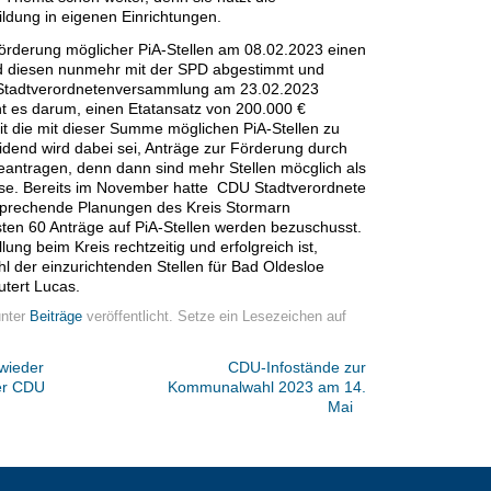
bildung in eigenen Einrichtungen.
örderung möglicher PiA-Stellen am 08.02.2023 einen
nd diesen nunmehr mit der SPD abgestimmt und
e Stadtverordnetenversammlung am 23.02.2023
ht es darum, einen Etatansatz von 200.000 €
t die mit dieser Summe möglichen PiA-Stellen zu
idend wird dabei sei, Anträge zur Förderung durch
eantragen, denn dann sind mehr Stellen möcglich als
se. Bereits im November hatte CDU Stadtverordnete
tsprechende Planungen des Kreis Stormarn
sten 60 Anträge auf PiA-Stellen werden bezuschusst.
ung beim Kreis rechtzeitig und erfolgreich ist,
hl der einzurichtenden Stellen für Bad Oldesloe
äutert Lucas.
unter
Beiträge
veröffentlicht. Setze ein Lesezeichen auf
wieder
CDU-Infostände zur
er CDU
Kommunalwahl 2023 am 14.
Mai