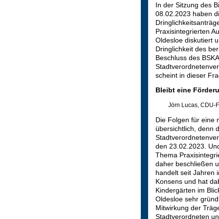
In der Sitzung des B
08.02.2023 haben di
Dringlichkeitsanträg
Praxisintegrierten A
Oldesloe diskutiert
Dringlichkeit des b
Beschluss des BSKAs
Stadtverordnetenve
scheint in dieser Fr
Bleibt eine Förder
Jörn Lucas, CDU-F
Die Folgen für eine
übersichtlich, denn 
Stadtverordnetenver
den 23.02.2023. Un
Thema Praxisintegri
daher beschließen un
handelt seit Jahren 
Konsens und hat dab
Kindergärten im Blic
Oldesloe sehr gründl
Mitwirkung der Träg
Stadtverordneten un