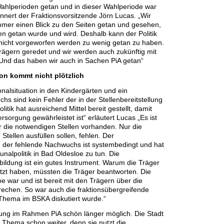
hlperioden getan und in dieser Wahlperiode war
innert der Fraktionsvorsitzende Jörn Lucas. „Wir
mer einen Blick zu den Seiten getan und gesehen,
n getan wurde und wird. Deshalb kann der Politik
nicht vorgeworfen werden zu wenig getan zu haben.
rägern geredet und wir werden auch zukünftig mit
Und das haben wir auch in Sachen PiA getan“
on kommt nicht plötzlich
nalsituation in den Kindergärten und ein
 sind kein Fehler der in der Stellenbereitstellung
olitik hat ausreichend Mittel bereit gestellt, damit
rsorgung gewährleistet ist“ erläutert Lucas „Es ist
r die notwendigen Stellen vorhanden. Nur die
Stellen ausfüllen sollen, fehlen. Der
der fehlende Nachwuchs ist systembedingt und hat
alpolitik in Bad Oldesloe zu tun. Die
sbildung ist ein gutes Instrument. Warum die Träger
utzt haben, müssten die Träger beantworten. Die
loe war und ist bereit mit den Trägern über die
rechen. So war auch die fraktionsübergreifende
Thema im BSKA diskutiert wurde.“
ldung im Rahmen PiA schön länger möglich. Die Stadt
m Thema schon weiter, denn sie nutzt die