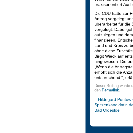
praxisorientiert Aus
Die CDU hatte zur F
Antrag vorgelegt u
überarbeitet für di
vorgelegt. Dabei ge
aufzulegen und dami
finanzieren. Entsche
Land und Kreis zu b
ohne diese Zuschüs
Birgit Wieck auf en
hingewiesen.
Die er
„Wenn die Antragstell
erhöht sich die Anza
entsprechend.“, erl
Dieser Beitrag wurde 
den
Permalink
.
Hildegard Pontow 
Spitzenkandidatin d
Bad Oldesloe