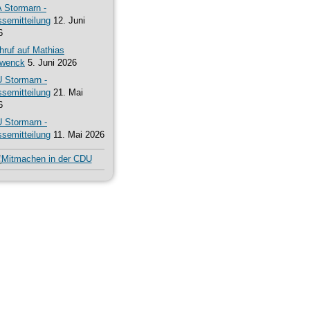
 Stormarn -
ssemitteilung
12. Juni
6
hruf auf Mathias
wenck
5. Juni 2026
 Stormarn -
ssemitteilung
21. Mai
6
 Stormarn -
ssemitteilung
11. Mai 2026