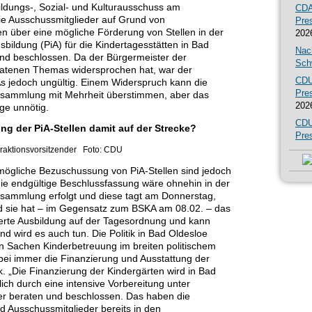
ildungs-, Sozial- und Kulturausschuss am
CDA
e Ausschussmitglieder auf Grund von
Pre
en über eine mögliche Förderung von Stellen in der
202
usbildung (PiA) für die Kindertagesstätten in Bad
Nac
 und beschlossen. Da der Bürgermeister der
Sch
eratenen Themas widersprochen hat, war der
CDU
 jedoch ungültig. Einem Widerspruch kann die
Pre
rsammlung mit Mehrheit überstimmen, aber das
202
age unnötig.
CDU
ung der PiA-Stellen damit auf der Strecke?
Pre
raktionsvorsitzender Foto: CDU
 mögliche Bezuschussung von PiA-Stellen sind jedoch
die endgültige Beschlussfassung wäre ohnehin in der
sammlung erfolgt und diese tagt am Donnerstag,
d sie hat – im Gegensatz zum BSKA am 08.02. – das
erte Ausbildung auf der Tagesordnung und kann
d wird es auch tun. Die Politik in Bad Oldesloe
in Sachen Kinderbetreuung im breiten politischem
ei immer die Finanzierung und Ausstattung der
k. „Die Finanzierung der Kindergärten wird in Bad
ich durch eine intensive Vorbereitung unter
er beraten und beschlossen. Das haben die
d Ausschussmitglieder bereits in den