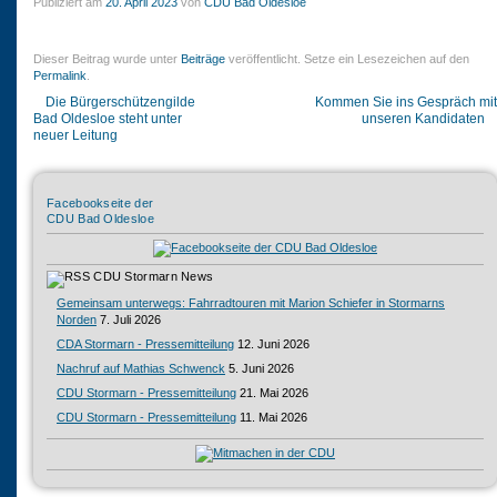
Publiziert am
20. April 2023
von
CDU Bad Oldesloe
Dieser Beitrag wurde unter
Beiträge
veröffentlicht. Setze ein Lesezeichen auf den
Permalink
.
Die Bürgerschützengilde
Kommen Sie ins Gespräch mit
Bad Oldesloe steht unter
unseren Kandidaten
neuer Leitung
Facebookseite der
CDU Bad Oldesloe
CDU Stormarn News
Gemeinsam unterwegs: Fahrradtouren mit Marion Schiefer in Stormarns
Norden
7. Juli 2026
CDA Stormarn - Pressemitteilung
12. Juni 2026
Nachruf auf Mathias Schwenck
5. Juni 2026
CDU Stormarn - Pressemitteilung
21. Mai 2026
CDU Stormarn - Pressemitteilung
11. Mai 2026