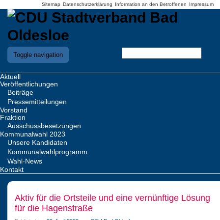
Sitemap
Datenschutzerklärung
Information an den Betroffenen
Impressum
Toggle navigation
Aktuell
Veröffentlichungen
Beiträge
Pressemitteilungen
Vorstand
Fraktion
Ausschussbesetzungen
Kommunalwahl 2023
Unsere Kandidaten
Kommunalwahlprogramm
Wahl-News
Kontakt
Aktiv für die Ortsteile und eine vernünftige Lösung
für die Hagenstraße