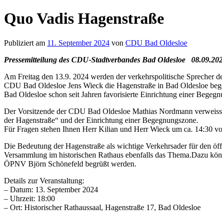
Quo Vadis Hagenstraße
Publiziert am
11. September 2024
von
CDU Bad Oldesloe
Pressemitteilung des CDU-Stadtverbandes Bad Oldesloe
08.09.20
Am Freitag den 13.9. 2024 werden der verkehrspolitische Sprecher
CDU Bad Oldesloe Jens Wieck die Hagenstraße in Bad Oldesloe bege
Bad Oldesloe schon seit Jahren favorisierte Einrichtung einer Begeg
Der Vorsitzende der CDU Bad Oldesloe Mathias Nordmann verweiss
der Hagenstraße“ und der Einrichtung einer Begegnungszone.
Für Fragen stehen Ihnen Herr Kilian und Herr Wieck um ca. 14:30 v
Die Bedeutung der Hagenstraße als wichtige Verkehrsader für den öf
Versammlung im historischen Rathaus ebenfalls das Thema.Dazu kön
ÖPNV Björn Schönefeld begrüßt werden.
Details zur Veranstaltung:
– Datum: 13. September 2024
– Uhrzeit: 18:00
– Ort: Historischer Rathaussaal, Hagenstraße 17, Bad Oldesloe