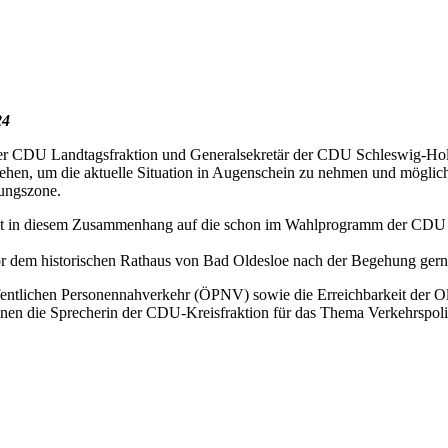
24
 der CDU Landtagsfraktion und Generalsekretär der CDU Schleswig-Ho
hen, um die aktuelle Situation in Augenschein zu nehmen und möglich
nungszone.
t in diesem Zusammenhang auf die schon im Wahlprogramm der CDU z
or dem historischen Rathaus von Bad Oldesloe nach der Begehung gern
fentlichen Personennahverkehr (ÖPNV) sowie die Erreichbarkeit der Ol
nen die Sprecherin der CDU-Kreisfraktion für das Thema Verkehrspol