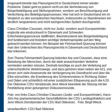
Insgesamt bereite das Planungsrecht in Deutschland immer wieder
Probleme. Dabei geht es jedoch nicht um die Verhinderung von
Bürgerbeteiligung und Stellungnahmen, sondern um Beschleunigung und
Verdichtung des Beteiligungsprozesses. Hier hat sich in Deutschland ein im
Vergleich zu den europäischen Nachbarn, insbesondre zu Skandinavien ein
deutlich langsameres und nicht sachgerechtes System durchgesetzt.
Claus Christian Claussen, nicht nur Justiz- sondern auch Europaminister
ergänzte wie eindrucksvoll in Dänemark und Schweden
Entscheidungsprozesse stattfinden. Beeindruckend wie Bürgerbeteiligung
dort funktioniert und trotzdem wichtige Verkehrsprojekte auf den Weg
gebracht werden können. Am Beispiel der Fehmarnbelt Querung können
man den Unterschied des Planungsrechts in Dänemark und Deutschland
klar erkennen.
Zum Thema Fehmarnbelt Querung betonten Arp und Claussen, dass eine
Belastung der Menschen, durch die stark anwachsenden Verkehre
vermieden werden müssen. Deshalb benötige es auch die Verteilung auf
unterschiedliche Verkehrswege, und dazu gehören eben neben der A21, von
denen sich viele Anwesende die Verlängerung bis Geesthacht und über die
Elbe wünschten, die Erweiterung des Schienennetzes in Richtung Süden
und Osten und schließlich mit einer zusätzlichen Elbquerung auch die A 20.
Der Oldesloer CDU-Vorsitzende Jens Wieck beendete die Sitzung mit der
Feststellung einer gelungenen Diskussionsrunde.
Foto: von links Claus Christian Claussen (Justiz- und Europaminister), Hans-
Jörn Arp (parlamentarischer Geschäftsführer der CDU Landtagsfraktion) und
Jens Wieck (Vorsitzender der CDU Bad Oldesloe). Foto: Birgit Wieck
verantwortlich: CDU Bad Oldesloe