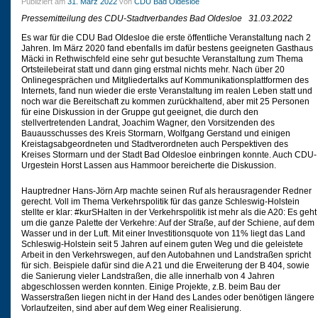
Publiziert am
31. März 2022
von
CDU Bad Oldesloe
Pressemitteilung des CDU-Stadtverbandes Bad Oldesloe
31.03.2022
Es war für die CDU Bad Oldesloe die erste öffentliche Veranstaltung nach 2
Jahren. Im März 2020 fand ebenfalls im dafür bestens geeigneten Gasthaus
Mäcki in Rethwischfeld eine sehr gut besuchte Veranstaltung zum Thema
Ortsteilebeirat statt und dann ging erstmal nichts mehr. Nach über 20
Onlinegesprächen und Mitgliedertalks auf Kommunikationsplattformen des
Internets, fand nun wieder die erste Veranstaltung im realen Leben statt und
noch war die Bereitschaft zu kommen zurückhaltend, aber mit 25 Personen
für eine Diskussion in der Gruppe gut geeignet, die durch den
stellvertretenden Landrat, Joachim Wagner, den Vorsitzenden des
Bauausschusses des Kreis Stormarn, Wolfgang Gerstand und einigen
Kreistagsabgeordneten und Stadtverordneten auch Perspektiven des
Kreises Stormarn und der Stadt Bad Oldesloe einbringen konnte. Auch CDU-
Urgestein Horst Lassen aus Hammoor bereicherte die Diskussion.
Hauptredner Hans-Jörn Arp machte seinen Ruf als herausragender Redner
gerecht. Voll im Thema Verkehrspolitik für das ganze Schleswig-Holstein
stellte er klar: #kurSHalten in der Verkehrspolitik ist mehr als die A20: Es geht
um die ganze Palette der Verkehre: Auf der Straße, auf der Schiene, auf dem
Wasser und in der Luft. Mit einer Investitionsquote von 11% liegt das Land
Schleswig-Holstein seit 5 Jahren auf einem guten Weg und die geleistete
Arbeit in den Verkehrswegen, auf den Autobahnen und Landstraßen spricht
für sich. Beispiele dafür sind die A 21 und die Erweiterung der B 404, sowie
die Sanierung vieler Landstraßen, die alle innerhalb von 4 Jahren
abgeschlossen werden konnten. Einige Projekte, z.B. beim Bau der
Wasserstraßen liegen nicht in der Hand des Landes oder benötigen längere
Vorlaufzeiten, sind aber auf dem Weg einer Realisierung.