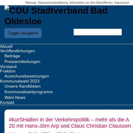
Sitemap
Datenschutzerklärung
Information an den Betroffenen
Impressum
Toggle navigation
Aktuell
Veröffentlichungen
Beiträge
Pressemitteilungen
Vorstand
Fraktion
Ausschussbesetzungen
Kommunalwahl 2023
Unsere Kandidaten
Kommunalwahlprogramm
Wahl-News
Kontakt
#kurSHalten in der Verkehrspolitik – mehr als die A
20 mit Hans-Jörn Arp und Claus Christian Claussen